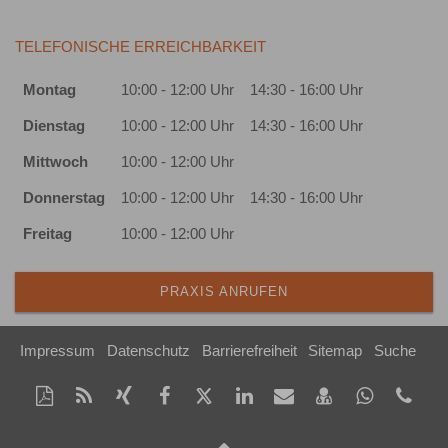
TELEFONISCHE ERREICHBARKEIT
Montag
10:00 - 12:00 Uhr
14:30 - 16:00 Uhr
Dienstag
10:00 - 12:00 Uhr
14:30 - 16:00 Uhr
Mittwoch
10:00 - 12:00 Uhr
Donnerstag
10:00 - 12:00 Uhr
14:30 - 16:00 Uhr
Freitag
10:00 - 12:00 Uhr
PRAXIS ANRUFEN
Impressum
Datenschutz
Barrierefreiheit
Sitemap
Suche
Diese
RSS-
Auf
Auf
Auf
Auf
Per
vCard
Auf
tel
Seite
Feed
Xing
Facebook
Twitter
LinkedIn
Mail
speichern
Whatsap
(04
als
mitteilen
teilen
teilen
teilen
empfehlen
teilen
866
Nach
PDF