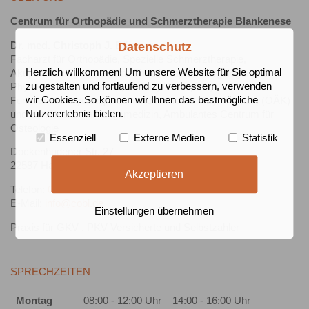
Centrum für Orthopädie und Schmerztherapie Blankenese
Dr. med. Christoph J. Bäumer
Datenschutz
Facharzt für Orthopädie, Spezielle Schmerztherapie,
Akupunktur, Sportmedizin, Chirotherapie, Allergologie und
Herzlich willkommen! Um unsere Website für Sie optimal
Physikalische Therapie, (Kinder-) Osteopath, Diplom
zu gestalten und fortlaufend zu verbessern, verwenden
Funktionelle Myodiagnostik und Moderne Mayr Medizin (ÖÄK)
wir Cookies. So können wir Ihnen das bestmögliche
und Zertifikat Ernährungsmedizin, Ambulantes Centrum für
Nutzererlebnis bieten.
Osteologie
Essenziell
Externe Medien
Statistik
Dockenhudener Str. 27
22587 Hamburg
Akzeptieren
Telefon:
040 8669310
E-Mail:
info@cobl.de
Einstellungen übernehmen
Praxis für GKV-, PKV-Versicherte und Selbstzahler
SPRECHZEITEN
Montag
08:00 - 12:00 Uhr
14:00 - 16:00 Uhr