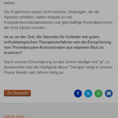
haben.
Die Ergebnisse waren nicht harmlos. Diejenigen, die die
Injektion erhielten, hatten doppelt so viel
Kniegelenkersatzoperationen wie gleichaltrige Kontrollpersonen,
die nicht injiziert wurden.
Ist es an der Zeit, die Steroide für Gelenke mit guten
orthobiologischen Therapieverfahren wie die Einspritzung
von Thrombozyten-Konzentraten aus eigenem Blut zu
ersetzen?
Nach unserer Einschätzung ist das immer häufiger mit "ja" zu
beantworten und die Häufigkeit dieser Therapie steigt in unserer
Praxis bereits seit Jahren stetig an.
Auf
Auf
Auf
Pe
Facebook
Twitter
Whatsa
Ma
teilen
teilen
teilen
em
Zur Übersicht
ÜBER UNS