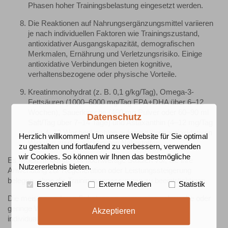
Phasen hoher Trainingsbelastung eingesetzt werden.
Die Reaktionen auf Nahrungsergänzungsmittel variieren
je nach individuellen Faktoren wie Trainingszustand,
antioxidativer Ausgangskapazität, demografischen
Merkmalen, Ernährung und Verletzungsrisiko. Einige
antioxidative Verbindungen bieten kognitive,
verhaltensbezogene oder physische Vorteile.
Kreatinmonohydrat (z. B. 0,1 g/kg/Tag), Omega-3-
Fettsäuren (1000–6000 mg/Tag EPA+DHA über 6–12
Wochen), Sauerkirsche (480 mg Pulver oder 60–90 ml
Datenschutz
Saft/Tag über 7–14 Tage) und Astaxanthin (4–12 mg/Tag
über 4–12 Wochen) zählen aufgrund ihrer antioxidativen
Herzlich willkommen! Um unsere Website für Sie optimal
Wirkung zu den wichtigsten Nährstoffen.
zu gestalten und fortlaufend zu verbessern, verwenden
wir Cookies. So können wir Ihnen das bestmögliche
Es liegen moderate bis hochwertige Studien vor, die ihre
Nutzererlebnis bieten.
Anwendung zur Regeneration oder Leistungssteigerung
belegen, ohne die Trainingsanpassungen zu beeinträchtigen.
Essenziell
Externe Medien
Statistik
Die meisten anderen Substanzen zeigen eine schwache oder
geringe Wirksamkeit. Diese Position befürwortet einen
Akzeptieren
individualisierten, evidenzbasierten Ansatz.